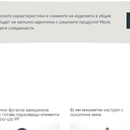
еските характеристики и снимките на изделията в общия
бъдат не напълно идентични с реалните продукти! Моля,
шите специалисти.
чно-фугасна авиационна
81 мм минометен изстрел с
с готови поразяващи елементи
осколочна мина
00-120 PF