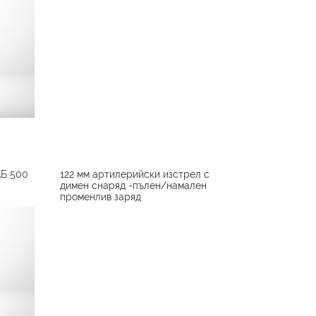
АБ 500
122 мм артилерийски изстрел с
димен снаряд -пълен/намален
променлив заряд