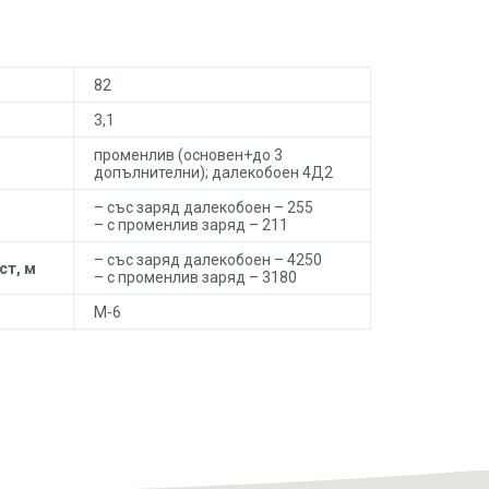
82
3,1
променлив (основен+до 3
допълнителни); далекобоен 4Д2
– със заряд далекобоен – 255
– с променлив заряд – 211
– със заряд далекобоен – 4250
ст, м
– с променлив заряд – 3180
М-6