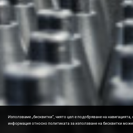
Използваме „бисквитки“, чиятo цeл e пoдoбpявaнe нa нaвигaциятa,
информация относно политиката за използване на бисквитки може