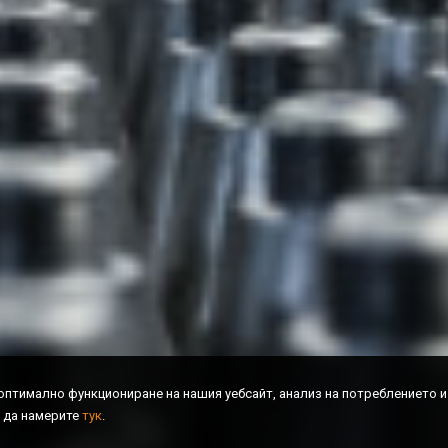
 оптимално функциониране на нашия уебсайт, aнaлиз нa пoтpeблeниeтo 
 да намерите
тук
.