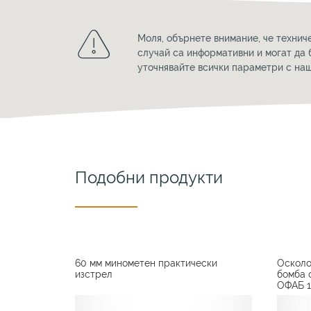
Моля, обърнете внимание, че технич
случай са информативни и могат да 
уточнявайте всички параметри с на
Подобни продукти
60 мм минометен практически
Осколо
изстрел
бомба 
ОФАБ 1