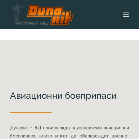
НАЧАЛО
ЗA ДУНАРИТ
ТЕХНОЛОГИИ
ПРОДУКТИ
КАРИЕРИ
НОВИНИ
Авиационни боеприпаси
КОНТАКТИ
Дунарит – АД произвежда неуправляеми авиационни
боеприпаси, които могат да обезвреждат военно-