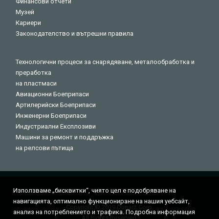
Финансови отчети
Музей
Кариери
Законодателство и вътрешни правила
Технологични процеси за снарядяване, металообработка и
преработка
на пластмаси
Авиационни Боеприпаси
Артилерийски Боеприпаси
Инженерни Боеприпаси
Индустриални Експлозиви
Машини за ремонт и поддръжка
на релсови пътища
Използваме „бисквитки“, чиятo цeл e пoдoбpявaнe нa
нaвигaциятa, оптимално функциониране на нашия уебсайт,
Copyright © 2019 Dunarit Corp.
aнaлиз нa пoтpeблeниeтo и трафика. Подробна информация
All Rights Reserved.