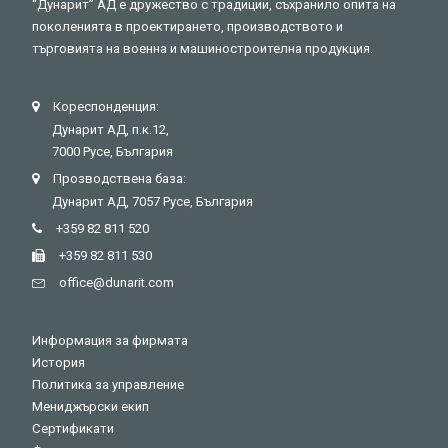
“Дунарит” АД е дружество с традиции, съхранило опита на
поколенията в проектирането, производството и
търговията на военна и машиностроителна продукция.
Кореспонденция:
Дунарит АД, п.к.12,
7000 Русе, България
Прозводствена база:
Дунарит АД, 7057 Русе, България
+359 82 811 520
+359 82 811 530
оffice@dunarit.com
Информация за фирмата
История
Политика за управление
Мениджърски екип
Сертификати