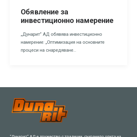
Обявление за
инвестиционно намерение
„Дунарит” АД обявява инвестиционно
намерение: „Оптимизация на основните
процеси на снаредяване…
“Дунарит” АД е дружество с традиции, съхранило опита на