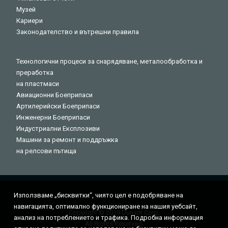
Музей
Кариери
Законодателство и вътрешни правила
Технологични процеси за снарядяване, металообработка и
преработка
на пластмаси
Авиационни Боеприпаси
Артилерийски Боеприпаси
Инженерни Боеприпаси
Индустриални Експлозиви
Машини за ремонт и поддръжка
на релсови пътища
Използваме „бисквитки“, чиятo цeл e пoдoбpявaнe нa
нaвигaциятa, оптимално функциониране на нашия уебсайт,
Copyright © 2019 Dunarit Corp.
aнaлиз нa пoтpeблeниeтo и трафика. Подробна информация
All Rights Reserved.