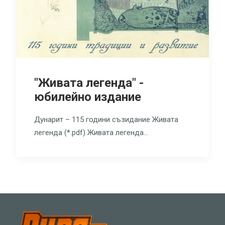
"Живата легенда" -
юбилейно издание
Дунарит – 115 години съзидание Живата
легенда (*.pdf) Живата легенда…