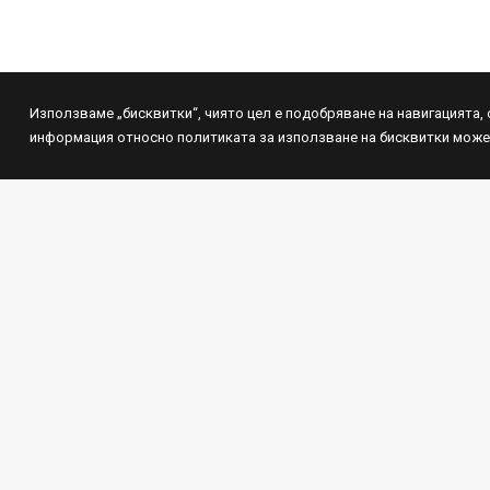
Използваме „бисквитки“, чиятo цeл e пoдoбpявaнe нa нaвигaциятa,
информация относно политиката за използване на бисквитки може