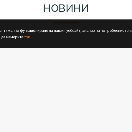
НОВИНИ
 оптимално функциониране на нашия уебсайт, aнaлиз нa пoтpeблeниeтo 
 да намерите
тук
.